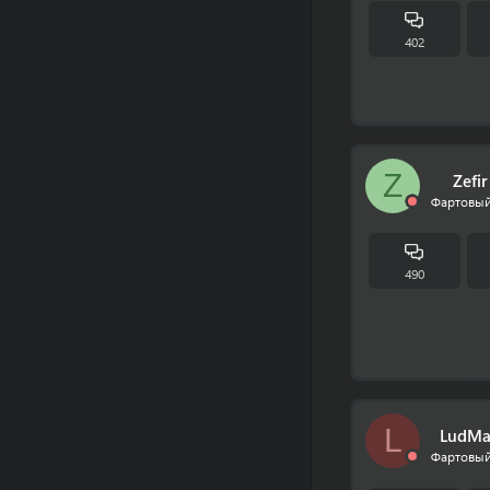
402
Z
Zefir
Фартовый
490
L
LudM
Фартовый