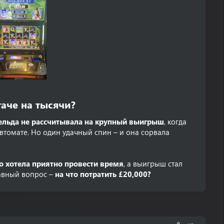
гаче на тысячи?
ельда не рассчитывала на крупный выигрыш
, когда
втомате. Но один удачный спин – и она сорвала
о хотела приятно провести время
, а выигрыш стал
лавный вопрос –
на что потратить £20,000?