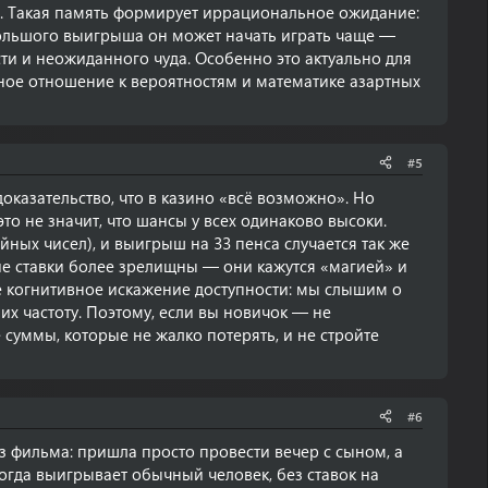
. Такая память формирует иррациональное ожидание:
 большого выигрыша он может начать играть чаще —
сти и неожиданного чуда. Особенно это актуально для
ное отношение к вероятностям и математике азартных
#5
оказательство, что в казино «всё возможно». Но
то не значит, что шансы у всех одинаково высоки.
йных чисел), и выигрыш на 33 пенса случается так же
ие ставки более зрелищны — они кажутся «магией» и
е когнитивное искажение доступности: мы слышим о
 их частоту. Поэтому, если вы новичок — не
е суммы, которые не жалко потерять, и не стройте
#6
 из фильма: пришла просто провести вечер с сыном, а
огда выигрывает обычный человек, без ставок на