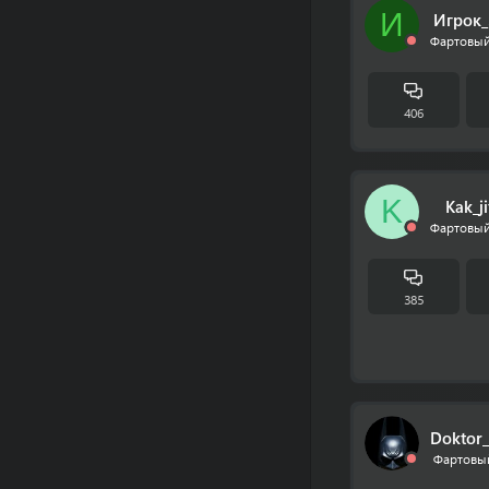
И
Игрок_
Фартовый
406
K
Kak_ji
Фартовый
385
Doktor_
Фартовы