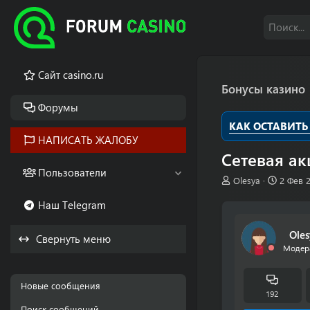
Cайт casino.ru
Бонусы казино
Форумы
КАК ОСТАВИТЬ
НАПИСАТЬ ЖАЛОБУ
Сетевая ак
Пользователи
А
Д
Olesya
2 Фев 
в
а
Наш Telegram
т
т
о
а
р
н
Oles
Свернуть меню
т
а
Модер
е
ч
м
а
ы
л
Новые сообщения
а
192
Поиск сообщений