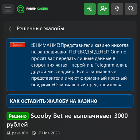
Решенные жалобы
❗️ВНИМАНИЕ❗️Представители казино никогда
не запрашивают ПЕРЕВОДЫ ДЕНЕГ! Они не
просят вас передать личные данные в
сторонних чатах - перейти в Telegram или в
другой мессенджер! Все официальные
представители имеют фирменный красный
бейджик «Официальный представитель»
КАК ОСТАВИТЬ ЖАЛОБУ НА КАЗИНО
Scooby Bet не выплачивает 3000
Решено
рублей
А
Д
pavel1811
17 Ноя 2023
в
а