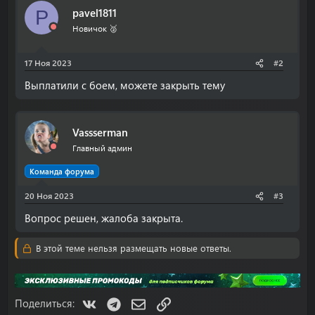
pavel1811
P
Новичок 🥈
17 Ноя 2023
#2
Выплатили с боем, можете закрыть тему
Vassserman
Главный админ
Команда форума
20 Ноя 2023
#3
Вопрос решен, жалоба закрыта.
В этой теме нельзя размещать новые ответы.
VK
Telegram
Электронная почта
Ссылка
Поделиться: