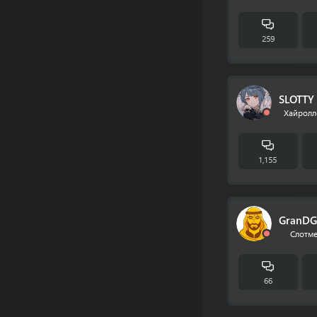
259
SLOTTY 
Хайролл
1,155
GranDG
Слотме
66