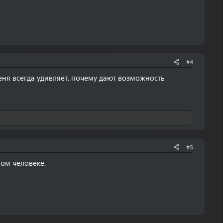
#4
еня всегда удивляет, почему дают возможность
#5
ном человеке.