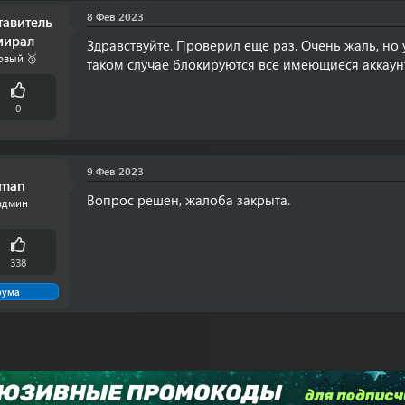
8 Фев 2023
тавитель
мирал
Здравствуйте. Проверил еще раз. Очень жаль, но 
овый 🥉
таком случае блокируются все имеющиеся аккаун
0
9 Фев 2023
rman
Вопрос решен, жалоба закрыта.
админ
338
рума