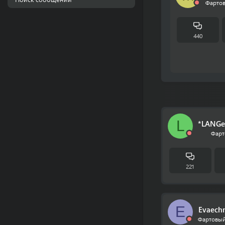
Фартов
е
ч
м
а
ы
л
а
440
L
*LANGe
Фарт
221
E
Evaech
Фартовый