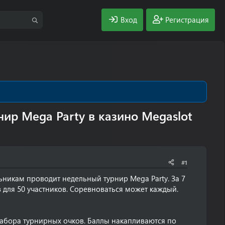
Вход
Регистрация
рнир Mega Party в казино Megaslot
#1
никам проводит недельный турнир Mega Party. За 7
 для 50 участников. Соревноваться может каждый.
набора турнирных очков. Баллы накапливаются по