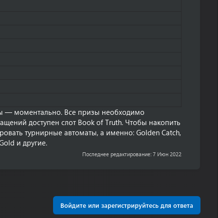
ны — моментально. Все призы необходимо
ащений доступен слот Book of Truth. Чтобы накопить
овать турнирные автоматы, а именно: Golden Catch,
 Gold и другие.
Последнее редактирование:
7 Июн 2022
Войдите или зарегистрируйтесь для ответа