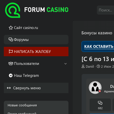
Cайт casino.ru
Бонусы казино
Форумы
КАК ОСТАВИТЬ
НАПИСАТЬ ЖАЛОБУ
[С 6 по 13
Пользователи
А
Д
Daniil
2 Июн 2
в
а
Наш Telegram
т
т
о
а
р
н
Da
Свернуть меню
т
а
Админ
е
ч
м
а
ы
л
Новые сообщения
а
682
Поиск сообщений