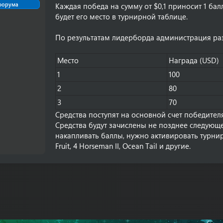
форума
Каждая победа на сумму от $0,1 приносит 1 бал
будет его место в турнирной таблице.
По результатам лидерборда администрация раз
Место
Награда (USD)
1
100
2
80
3
70
Средства поступят на основной счет победител
Средства будут зачислены не позднее следующе
накапливать баллы, нужно активировать турнирн
Fruit, 4 Horseman II, Ocean Tail и другие.