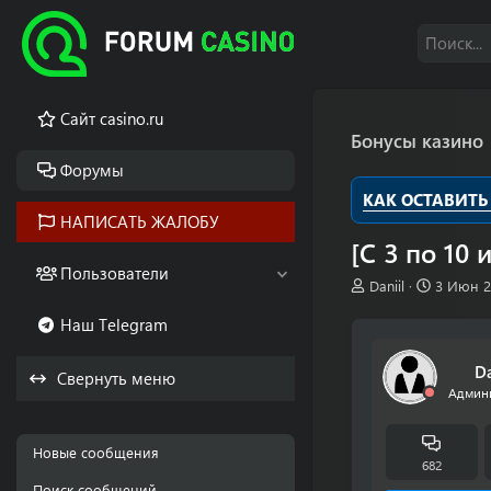
Cайт casino.ru
Бонусы казино
Форумы
КАК ОСТАВИТЬ
НАПИСАТЬ ЖАЛОБУ
[С 3 по 10
Пользователи
А
Д
Daniil
3 Июн 2
в
а
Наш Telegram
т
т
о
а
р
н
Da
Свернуть меню
т
а
Админ
е
ч
м
а
ы
л
Новые сообщения
а
682
Поиск сообщений