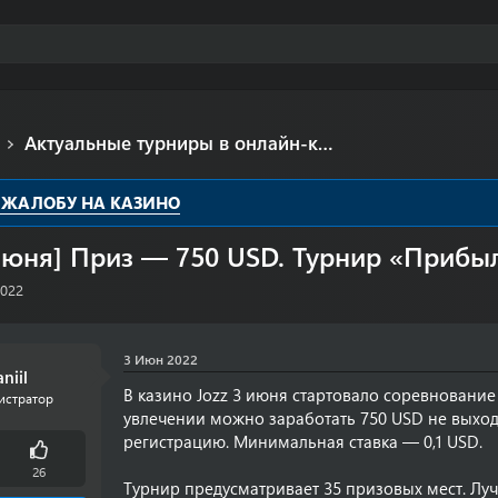
Актуальные турниры в онлайн-казино
 ЖАЛОБУ НА КАЗИНО
 июня] Приз — 750 USD. Турнир «Прибы
022
3 Июн 2022
niil
В казино Jozz 3 июня стартовало соревнован
истратор
увлечении можно заработать 750 USD не выход
регистрацию. Минимальная ставка — 0,1 USD.
26
Турнир предусматривает 35 призовых мест. Лу