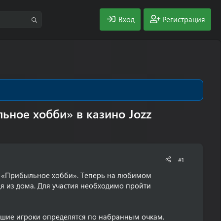
Вход
Регистрация
льное хобби» в казино Jozz
#1
ие «Прибыльное хобби». Теперь на любимом
я из дома. Для участия необходимо пройти
чшие игроки определятся по набранным очкам.