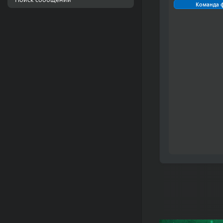
Команда 