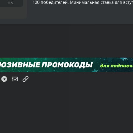
100 победителей. Минимальная ставка для всту
109
K
Telegram
Электронная почта
Ссылка