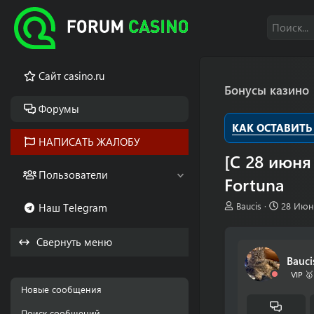
Cайт casino.ru
Бонусы казино
Форумы
КАК ОСТАВИТЬ
НАПИСАТЬ ЖАЛОБУ
[С 28 июня
Пользователи
Fortuna
А
Д
Baucis
28 Июн
Наш Telegram
в
а
т
т
Свернуть меню
о
а
р
н
Bauci
т
а
VIP 🥇
е
ч
Новые сообщения
м
а
ы
л
Поиск сообщений