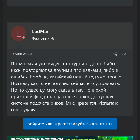
LudMan
L
Фартовый 🥇
17 Фев 2022
#2
По-моему я уже видел этот турнир где то. Либо
иксы повторяют за другими площадками, либо я
ошибся. Вообще, китайский новый год уже прошел.
Поэтому как то не логично сейчас его устраивать.
Но по существу, могу сказать так. Неплохой
призовой фонд, стандартные сроки, доступная
система подсчета очков. Мне нравится. Испытаю
свою удачу.
Войдите или зарегистрируйтесь для ответа