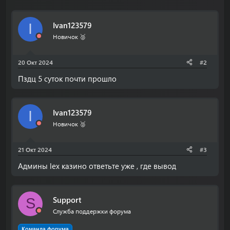
Ivan123579
I
Новичок 🥈
20 Окт 2024
#2
Пздц 5 суток почти прошло
Ivan123579
I
Новичок 🥈
21 Окт 2024
#3
Админы lex казино ответьте уже , где вывод
Support
S
Служба поддержки форума
Команда форума