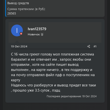
о
а
Вывод средств
р
н
Сумма претензии (в Руб)
т
а
28565
е
ч
м
а
ы
л
а
Ivan123579
I
Новичок 🥈
19 Окт 2024
#1
C 16 числа греют голову мол платежная система
барахлит и не отвечает им , запрос якобы они
отправили , хотя на сайте пишет вывод
выполнен , на карте ничего , в тех поддержку и
на почту отправлял файл пдф о поступлениях на
карту
Надеюсь что разберутся и вывод придет все таки
, прошло уже 3.5 суток , пздц
Последнее редактирование:
19 Окт 2024