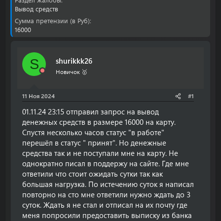
о
а
Вывод средств
р
н
т
а
Сумма претензии (в Руб)
е
ч
16000
м
а
ы
л
а
shurikkk26
S
Новичок 🥇
11 Ноя 2024
#1
01.11.24 23:15 отправил запрос на вывод
денежных средств в размере 16000 на карту.
Спустя несколько часов статус "в работе"
перешёл в статус " принят". Но денежные
средства так и не поступали мне на карту. Не
однократно писал в поддержу на сайте. Где мне
ответили что стоит ожидать сутки так как
большая нагрузка. По истечению суток я написал
повторно на сто мне ответили нужно ждать до 3
суток. Ждать я не стал и отписал на их почту где
меня попросили предоставить выписку из банка