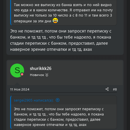
Так можно же выписку из банка взять и по ней видно
что куда и в каком количестве. Я отправил им на почту
выписку не только за 10 число а с 8 по 11 и там всего 3
операции за эти дни
Это не поможет, потом они запросят переписку с
банком, и тд тд тд , что бы тебе надоело, я покана
стадии переписки с банком, предоставил, далее
наверное зрение отпечатки и тд тд, ахах
shurikkk26
S
Новичок 🥇
11 Ноя 2024
#8
sergei2905 написал(а):
Это не поможет, потом они запросят переписку с
банком, и тд тд тд , что бы тебе надоело, я покана
стадии переписки с банком, предоставил, далее
наверное зрение отпечатки и тд тд, ахах