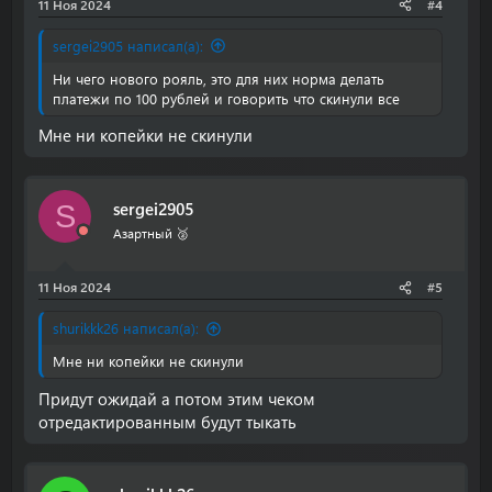
11 Ноя 2024
#4
sergei2905 написал(а):
Ни чего нового рояль, это для них норма делать
платежи по 100 рублей и говорить что скинули все
Мне ни копейки не скинули
sergei2905
S
Азартный 🥈
11 Ноя 2024
#5
shurikkk26 написал(а):
Мне ни копейки не скинули
Придут ожидай а потом этим чеком
отредактированным будут тыкать