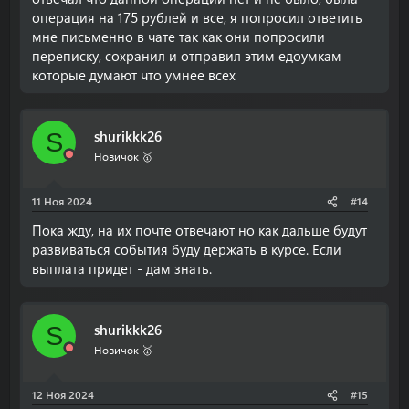
операция на 175 рублей и все, я попросил ответить
мне письменно в чате так как они попросили
переписку, сохранил и отправил этим едоумкам
которые думают что умнее всех
shurikkk26
S
Новичок 🥇
11 Ноя 2024
#14
Пока жду, на их почте отвечают но как дальше будут
развиваться события буду держать в курсе. Если
выплата придет - дам знать.
shurikkk26
S
Новичок 🥇
12 Ноя 2024
#15