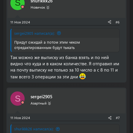
shurikkk26
S
Новичок 🥇
11 Ноя 2024
#6
sergei2905 написал(а):
Придут ожидай а потом этим чеком
отредактированным будут тыкать
Так можно же выписку из банка взять и по ней
видно что куда и в каком количестве. Я отправил им
на почту выписку не только за 10 число а с 8 по 11 и
там всего 3 операции за эти дни
sergei2905
S
Азартный 🥈
11 Ноя 2024
#7
shurikkk26 написал(а):