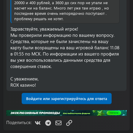
20000 и 400 рублей, а 3600 до сих пор не упали не
насчет ни на баланс. Много лет уже там играю , но
последнее время очень непорядочно поступают .
проблему решать не хотят.
Здравствуйте, уважаемый игрок!
Мы проверили информацию по вашему вопросу.
Средства, которые не были зачислены на вашу
карту были возращены на ваш игровой баланс 11.08
в 01:55 по МСК. По информации из вашего профиля
вы уже воспользовались данными средства для
совершения ставок.
С уважением,
ROX казино!
Войдите или зарегистрируйтесь для ответа
VK
Telegram
Электронная почта
Ссылка
Поделиться: