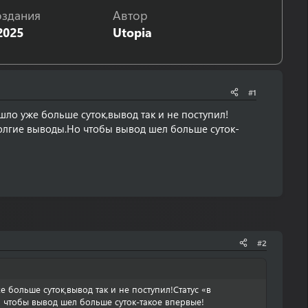
оздания
Автор
2025
Utopia
#1
ошло уже больше суток,вывод так и не поступил!
долгие выводы.Но чтобы вывод шел больше суток-
#2
е больше суток,вывод так и не поступил!Статус «в
 чтобы вывод шел больше суток-такое впервые!