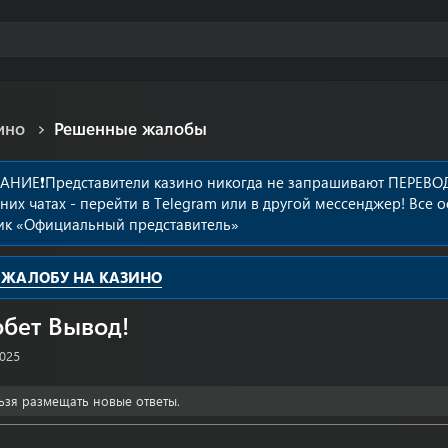
ино
Решенные жалобы
АНИЕ❗️Представители казино никогда не запрашивают ПЕРЕВОД
них чатах - перейти в Telegram или в другой мессенджер! В
ик «Официальный представитель»
 ЖАЛОБУ НА КАЗИНО
обет Вывод!
2025
ьзя размещать новые ответы.