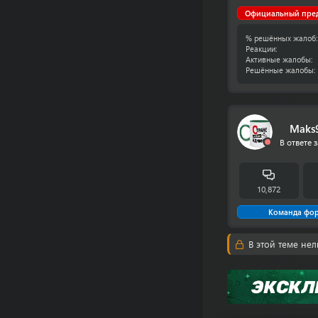
Официальный пред
% решённых жалоб
Реакции
Активные жалобы
Решённые жалобы
Maks
В ответе з
10,872
Команда фо
В этой теме нел