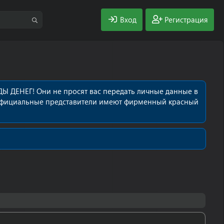
Вход
Регистрация
Ы ДЕНЕГ! Они не просят вас передать личные данные в
се официальные представители имеют фирменный красный