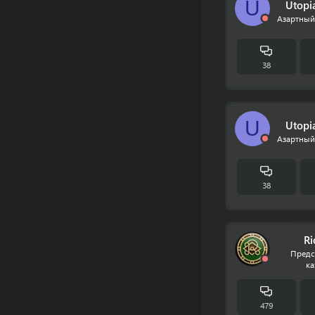
U
Utopi
Азартный
38
U
Utopi
Азартный
38
Ri
Предс
ка
479