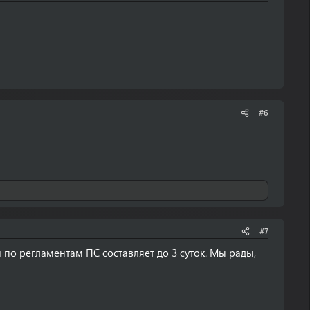
#6
#7
 по регламентам ПС составляет до 3 суток. Мы рады,