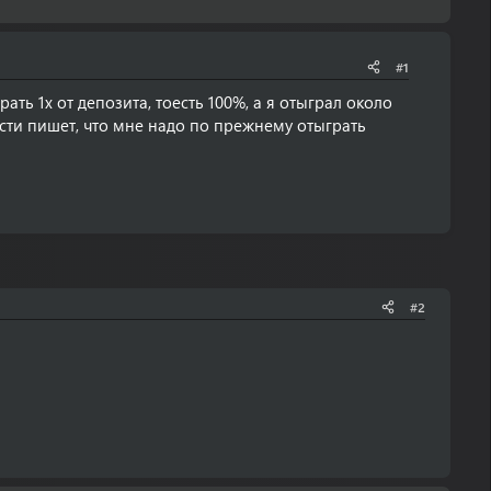
#1
ать 1x от депозита, тоесть 100%, а я отыграл около
сти пишет, что мне надо по прежнему отыграть
#2