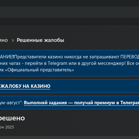
ино
Решенные жалобы
АНИЕ❗️Представители казино никогда не запрашивают ПЕРЕВОД
них чатах - перейти в Telegram или в другой мессенджер! В
ик «Официальный представитель»
 ЖАЛОБУ НА КАЗИНО
м-август":
Выполняй задания — получай премиум в Телегра
решено
юн 2025