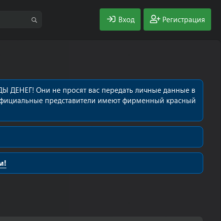
Вход
Регистрация
Ы ДЕНЕГ! Они не просят вас передать личные данные в
се официальные представители имеют фирменный красный
м!