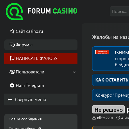
Cайт casino.ru
Жалобы на каз
Форумы
❗️ВНИМ
НАПИСАТЬ ЖАЛОБУ
сторон
бейдж
Пользователи
КАК ОСТАВИТЬ
Наш Telegram
Конкурс "Премиу
Свернуть меню
Не решено
А
Д
nikita2291
4 И
Новые сообщения
в
а
т
т
Поиск сообщений