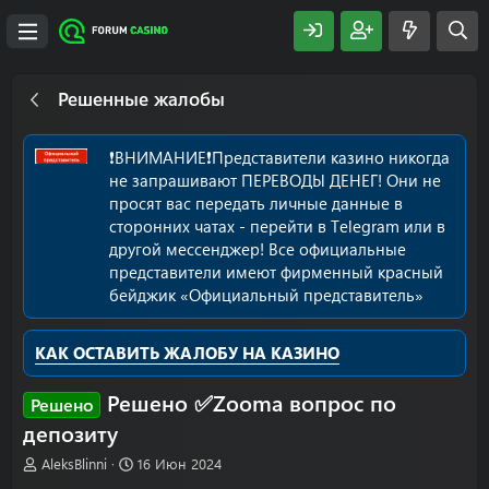
Решенные жалобы
❗️ВНИМАНИЕ❗️Представители казино никогда
не запрашивают ПЕРЕВОДЫ ДЕНЕГ! Они не
просят вас передать личные данные в
сторонних чатах - перейти в Telegram или в
другой мессенджер! Все официальные
представители имеют фирменный красный
бейджик «Официальный представитель»
КАК ОСТАВИТЬ ЖАЛОБУ НА КАЗИНО
Решено ✅Zooma вопрос по
Решено
депозиту
А
Д
AleksBlinni
16 Июн 2024
в
а