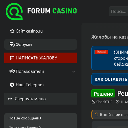
Cайт casino.ru
Жалобы на каз
Форумы
❗️ВНИМ
НАПИСАТЬ ЖАЛОБУ
сторон
бейдж
Пользователи
КАК ОСТАВИТЬ
Наш Telegram
Ре
Решено
Свернуть меню
А
Д
ShockTHE
11 А
в
а
т
т
В этой теме нел
о
а
Новые сообщения
р
н
т
а
Поиск сообщений