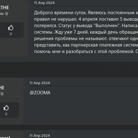
11 Апр 2024
kTHE
Доброго времени суток. Являюсь постоянным к
ок 🥉
правил не нарушал. 4 апреля поставил 5 вывод
потерялся. Статус у вывода "Выполнен". Написа
системы. Жду уже 7 дней, каждый день обращаю
0
решения проблемы не называют, отвечают однот
представить, как партнерская платежная систе
помочь мне и разобраться с этой проблемой. 
11 Апр 2024
HE
@ZOOMA
🥉
0
11 Апр 2024
pport