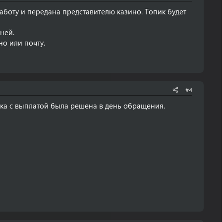
аботу и передана представителю казино. Топик будет
ней.
но или почту.
#4
ка с выплатой была решена в день обращения.