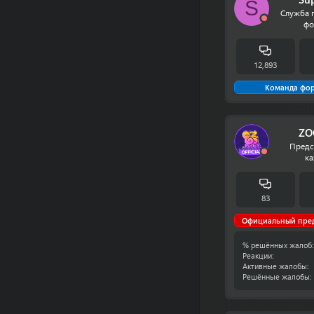
S
Служба 
фо
12,893
Команда фо
ZO
Предс
ка
83
Официальный пред
% решённых жалоб
Реакции
Активные жалобы
Решённые жалобы