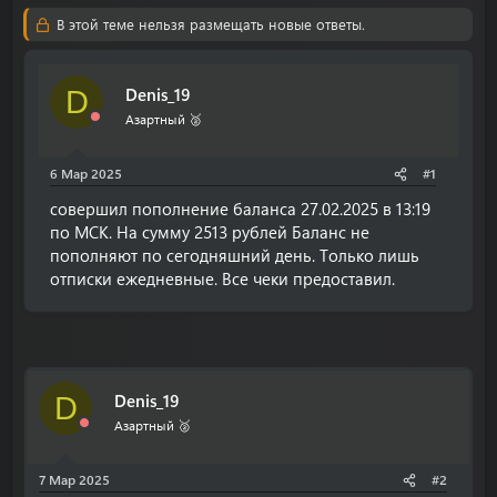
т
т
В этой теме нельзя размещать новые ответы.
о
а
р
н
т
а
Denis_19
е
ч
D
м
а
Азартный 🥈
ы
л
а
6 Мар 2025
#1
совершил пополнение баланса 27.02.2025 в 13:19
по МСК. На сумму 2513 рублей Баланс не
пополняют по сегодняшний день. Только лишь
отписки ежедневные. Все чеки предоставил.
Denis_19
D
Азартный 🥈
7 Мар 2025
#2