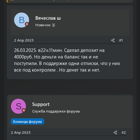
о
а
р
н
т
а
Вячеслав ш
е
ч
В
м
а
Новичок 🥉
ы
л
а
2 Апр 2025
#1
26.03.2025. в22ч.11мин. Сделал депозит на
4000руб. Но деньги на баланс так и не
поступили. В поддержке одни отписки, что у них
все под контролем . Но денег так и нет.
Support
S
Служба поддержки форума
Команда форума
2 Апр 2025
#2