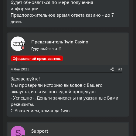
будет обновляться по мере получения
информации.
Предположительное время ответа казино - до 7
дней.
Представитель 1win Casino
Гуру гемблинга 🥉
Официальный представитель
4 Янв 2025
#3
Здравствуйте!
Мы проверили историю выводов с Вашего
аккаунта, и статус последней процедуры —
«Успешно». Деньги зачислены на указанные Вами
реквизиты.
С Уважением, команда 1win.
Support
S