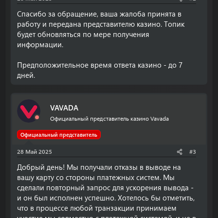
Спасибо за обращение, ваша жалоба принята в
работу и передана представителю казино. Топик
будет обновляться по мере получения
информации.
Предположительное время ответа казино - до 7
дней.
VAVADA
Официальный представитель казино Vavada
Официальный представитель
28 Май 2025
#3
Добрый день! Мы получали отказы в выводе на
вашу карту со стороны платежных систем. Мы
сделали повторный запрос для ускорения вывода -
и он был исполнен успешно. Хотелось бы отметить,
что в процессе любой транзакции принимаем