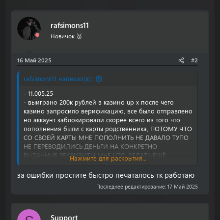
верификацию сказали отправлять все что есть и все
у всех индивидуально, слито 100к осталось в итоге
100к играю оооочень давно выводили всегда
rafsimons11
достаточно быстро но такое отношение когда я
Новичок 🥉
слито было тоже не мало, просто шок.
- поддержка тупо молчит и все одно однотипные
ответы по типу «не можем сказать за что блок вы
16 Май 2025
#2
нарушили что то там»
- думаю здесь доказательства не особо нужны,
rafsimons11 написал(а):
просто не понимаю смысл верификации если вы
- 11.005.25
блокаете людей
- выиграно 200к рублей в казино up x после чего
- пруфы: скрины, видео и т.д.
казино запросило верификацию, все было отправлено
id:5708039 аккаунт
но аккаунт заблокировали скорее всего из того что
пополнения были с карты родственника, ПОТОМУ ЧТО
СО СВОЕЙ КАРТЫ МНЕ ПОПОЛНИТЬ НЕ ДАВАЛО ТУПО
НЕ ПЕРЕВОДИЛИСЬ ДЕНЬГИ НА КОНКРЕТНО
ВЫДАННЫЕ РЕКВИЗИТЫ МНЕ ЧТО ДЕЛАТЬ ЕЩЁ
Нажмите для раскрытия...
ПОНЯТНО ДЕЛО ПРОБОВАТЬ С КАРТЫ ДРУГОГО
ЧЕЛОВЕКА И ПОДДЕРЖКА ОТВЕЧАЛА НА ЭТО ЛИБО
за ошибки простите быстро печаталось тк работаю
ПОПРОБУЙТЕ ПОЗЖЕ,ЛИБО ВОСПОЛЬЗУЙТЕСЬ ДРУГОЙ
Последнее редактирование:
17 Май 2025
КАРТОЙ/БАНКОМ И ТАК ВСЕГДА! после того как
запросили верификацию сказали отправлять все что
есть и все у всех индивидуально, слито 100к осталось в
Support
итоге 100к играю оооочень давно выводили всегда