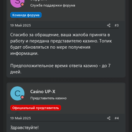
S
достаточно быстро но такое отношение когда я слито
Служба поддержки форума
было тоже не мало, просто шок.
- поддержка тупо молчит и все одно однотипные
Команда форума
ответы по типу «не можем сказать за что блок вы
нарушили что то там»
19 Май 2025
#3
- думаю здесь доказательства не особо нужны, просто
Спасибо за обращение, ваша жалоба принята в
не понимаю смысл верификации если вы блокаете
работу и передана представителю казино. Топик
людей
- пруфы: скрины, видео и т.д.
будет обновляться по мере получения
id:5708039 аккаунт
информации.
Предположительное время ответа казино - до 7
дней.
Casino UP-X
C
Представитель казино
Официальный представитель
19 Май 2025
#4
Здравствуйте!