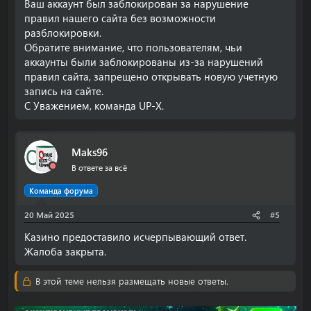
Ваш аккаунт был заблокирован за нарушение
правил нашего сайта без возможности
разблокировки.
Обратите внимание, что пользователям, чьи
аккаунты были заблокированы из-за нарушений
правил сайта, запрещено открывать новую учетную
запись на сайте.
С Уважением, команда UP-X.
Maks96
В ответе за всё
Команда форума
20 Май 2025
#5
Казино предоставило исчерпывающий ответ.
Жалоба закрыта.
В этой теме нельзя размещать новые ответы.