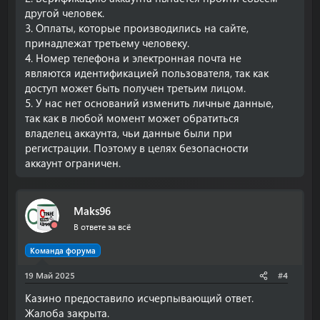
другой человек.
3. Оплаты, которые производились на сайте,
принадлежат третьему человеку.
4. Номер телефона и электронная почта не
являются идентификацией пользователя, так как
доступ может быть получен третьим лицом.
5. У нас нет оснований изменить личные данные,
так как в любой момент может обратиться
владелец аккаунта, чьи данные были при
регистрации. Поэтому в целях безопасности
аккаунт ограничен.
Maks96
В ответе за всё
Команда форума
19 Май 2025
#4
Казино предоставило исчерпывающий ответ.
Жалоба закрыта.