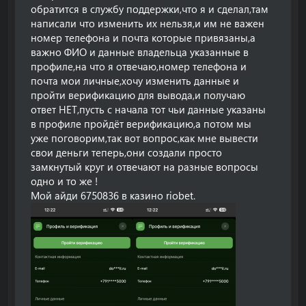
обратится в службу поддержки,что я и сделал,там
написали что изменить их нельзя,и им не важен
номер телефона и почта которые привязаны,а
важно ФИО и данные владельца указанные в
профиле,на что я отвечаю,номер телефона и
почта мои личные,хочу изменить данные и
пройти верификацию для вывода,и получаю
ответ НЕТ,пусть с начала тот чьи данные указаны
в профиле пройдёт верификацию,а потом мы
уже поговорим,так вот вопрос,как мне вывести
свои деньги теперь,они создали просто
замкнутый круг и отвечают на разные вопросы
одно и то же !
Мой айди 6750836 в казино riobet.