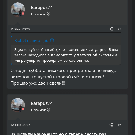
karapuz74
Новичок 🥈
11 Янв 2025
#5
Riobet написал(а):
Здравствуйте! Спасибо, что подсветили ситуацию. Ваша
заявка находится в приоритете у платёжной системы и
мы регулярно проверяем её состояние.
Сегодня суббота,никакого приоритета я не вижу,а
вижу только пустой игровой счёт и отписки!
Прошло уже две недели!!!
karapuz74
Новичок 🥈
12 Янв 2025
#6
Зачислили наконец то,но я теперь десять раз