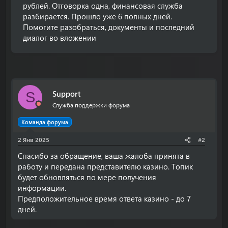
рублей. Отговорка одна, финансовая служба
разбирается. Прошло уже 6 полных дней.
Помогите разобраться, документы и последний
диалог во вложении
Support
S
Служба поддержки форума
Команда форума
2 Янв 2025
#2
Спасибо за обращение, ваша жалоба принята в
работу и передана представителю казино. Топик
будет обновляться по мере получения
информации.
Предположительное время ответа казино - до 7
дней.