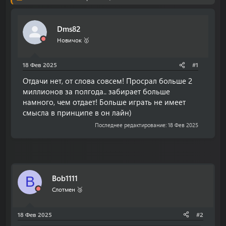
о
а
р
н
т
а
Dms82
е
ч
м
а
Новичок 🥇
ы
л
а
18 Фев 2025
#1
Отдачи нет, от слова совсем! Просрал больше 2
миллионов за полгода.. забирает больше
намного, чем отдает! Больше играть не имеет
смысла в принципе в он лайн)
Последнее редактирование:
18 Фев 2025
Bob1111
B
Слотмен 🥉
18 Фев 2025
#2