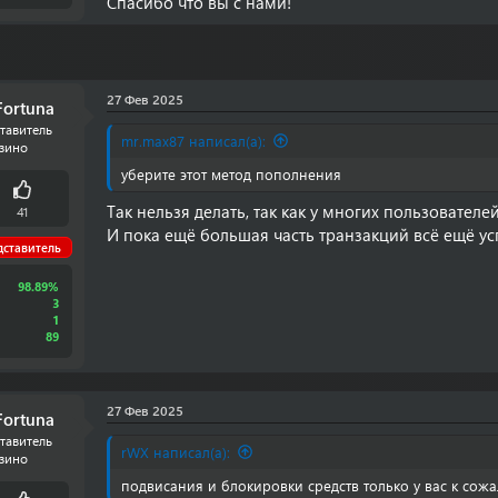
Спасибо что вы с нами!
27 Фев 2025
Fortuna
тавитель
mr.max87 написал(а):
зино
уберите этот метод пополнения
Так нельзя делать, так как у многих пользовател
41
И пока ещё большая часть транзакций всё ещё у
ставитель
98.89%
3
1
89
27 Фев 2025
Fortuna
тавитель
rWX написал(а):
зино
подвисания и блокировки средств только у вас к сож