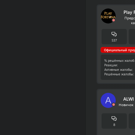
Play 
Предс
ка
537
Официальный пред
% решённых жалоб
Реакции
Активные жалобы
Решённые жалобы
A
ALWI
Новичок 
8