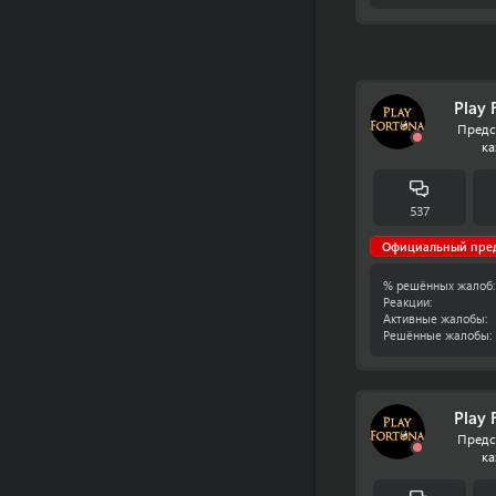
Play 
Предс
ка
537
Официальный пред
% решённых жалоб
Реакции
Активные жалобы
Решённые жалобы
Play 
Предс
ка