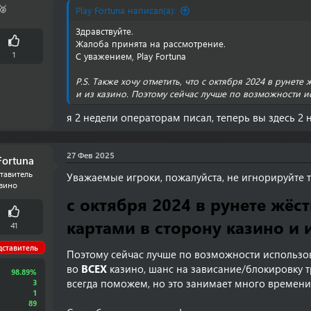
🥈
Play Fortuna написал(а):
Здравствуйте.
Жалоба принята на рассмотрение.
1
С уважением, Play Fortuna
P.S. Также хочу отметить, что с октября 2024 в рунет
и из казино. Поэтому сейчас лучше по возможности ис
я 2 недели операторам писал, теперь вы здесь 2 
27 Фев 2025
Fortuna
тавитель
Уважаемые игроки, пожалуйста, не игнорируйте т
зино
с октября 2024 в рунете жёс
картами в сторону казино и 
41
ставитель
Поэтому сейчас лучше по возможности использоват
во
ВСЕХ
казино, шанс на зависание/блокировку т
98.89%
всегда поможем, но это занимает много времени,
3
1
89