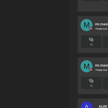
M
mr.max
Новичок 
15
M
mr.max
Новичок 
15
A
ALWI