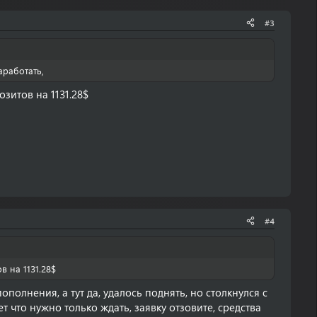
#3
аработать,
озитов на 1131.28$
#4
в на 1131.28$
ополнения, а тут да, удалось поднять, но столкнулся с
т что нужно только ждать, заявку отзовите, средства