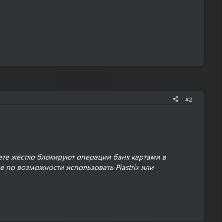
#2
унете жёстко блокируют операции банк картами в
е по возможности использовать Piastrix или