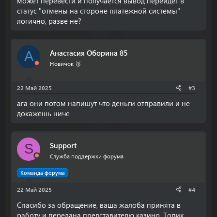
может перевести и получается вывод перейдет в
года на очень хорошие суммы, неужели нельзя пойти
статус "отмены на стороне платежной системы"
на встречу???
логично, разве не?
Анастасия Оборина 85
А
Новичок 🥈
22 Май 2025
#3
ага они потом напишут что деньги отправили и не
докажешь ниче
Support
S
Служба поддержки форума
Команда форума
22 Май 2025
#4
Спасибо за обращение, ваша жалоба принята в
работу и передана представителю казино. Топик