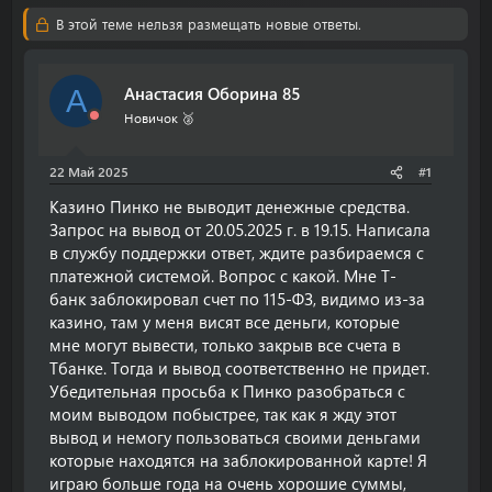
т
т
В этой теме нельзя размещать новые ответы.
о
а
р
н
т
а
Анастасия Оборина 85
е
ч
А
м
а
Новичок 🥈
ы
л
а
22 Май 2025
#1
Казино Пинко не выводит денежные средства.
Запрос на вывод от 20.05.2025 г. в 19.15. Написала
в службу поддержки ответ, ждите разбираемся с
платежной системой. Вопрос с какой. Мне Т-
банк заблокировал счет по 115-ФЗ, видимо из-за
казино, там у меня висят все деньги, которые
мне могут вывести, только закрыв все счета в
Тбанке. Тогда и вывод соответственно не придет.
Убедительная просьба к Пинко разобраться с
моим выводом побыстрее, так как я жду этот
вывод и немогу пользоваться своими деньгами
которые находятся на заблокированной карте! Я
играю больше года на очень хорошие суммы,