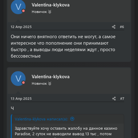
Valentina-klykova
V
ц
и
Новичок 🥈
и
:
12 Апр 2025
#6
Они ничего внятного ответить не могут, а самое
интересное что пополнение они принимают
быстро , а выводы люди неделями ждут , просто
бессовестные
Valentina-klykova
V
Новичок 🥈
13 Апр 2025
#7
Ч
Valentina-klykova написал(а):
Здравствуйте хочу оставить жалобу на данное казино
Paradise, 2 суток не выводили вывод 13 тыс , потом