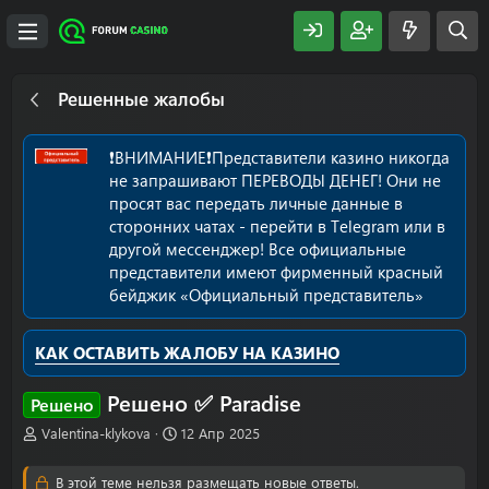
Решенные жалобы
❗️ВНИМАНИЕ❗️Представители казино никогда
не запрашивают ПЕРЕВОДЫ ДЕНЕГ! Они не
просят вас передать личные данные в
сторонних чатах - перейти в Telegram или в
другой мессенджер! Все официальные
представители имеют фирменный красный
бейджик «Официальный представитель»
КАК ОСТАВИТЬ ЖАЛОБУ НА КАЗИНО
Решено ✅ Paradise
Решено
А
Д
Valentina-klykova
12 Апр 2025
в
а
т
т
В этой теме нельзя размещать новые ответы.