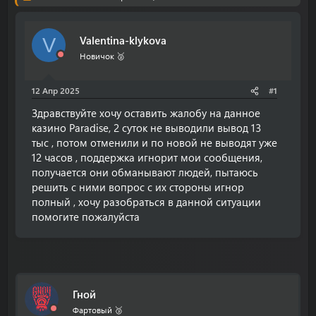
о
а
р
н
т
а
Valentina-klykova
е
ч
V
м
а
Новичок 🥈
ы
л
а
12 Апр 2025
#1
Здравствуйте хочу оставить жалобу на данное
казино Paradise, 2 суток не выводили вывод 13
тыс , потом отменили и по новой не выводят уже
12 часов , поддержка игнорит мои сообщения,
получается они обманывают людей, пытаюсь
решить с ними вопрос с их стороны игнор
полный , хочу разобраться в данной ситуации
помогите пожалуйста
Гной
Фартовый 🥉