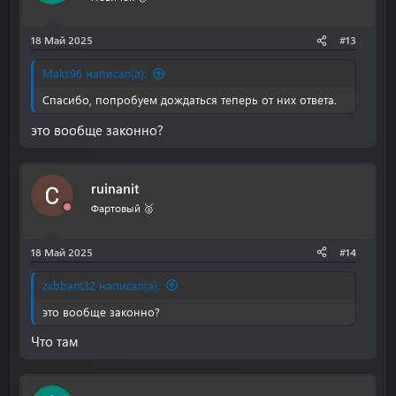
18 Май 2025
#13
Maks96 написал(а):
Спасибо, попробуем дождаться теперь от них ответа.
это вообще законно?
ruinanit
Фартовый 🥈
18 Май 2025
#14
zxbbant32 написал(а):
это вообще законно?
Что там