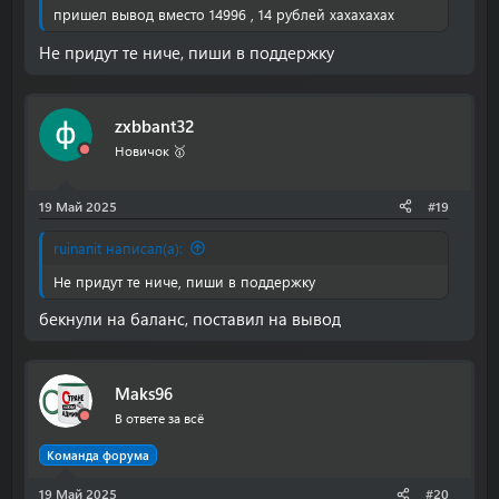
пришел вывод вместо 14996 , 14 рублей хахахахах
Не придут те ниче, пиши в поддержку
zxbbant32
Новичок 🥇
19 Май 2025
#19
ruinanit написал(а):
Не придут те ниче, пиши в поддержку
бекнули на баланс, поставил на вывод
Maks96
В ответе за всё
Команда форума
19 Май 2025
#20