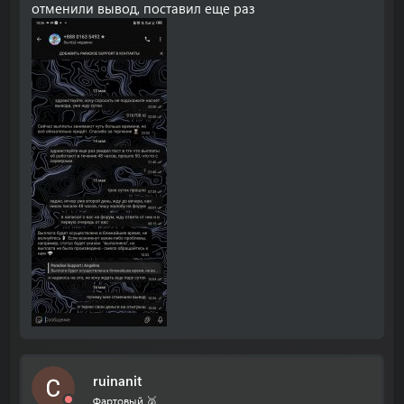
отменили вывод, поставил еще раз
ruinanit
Фартовый 🥈