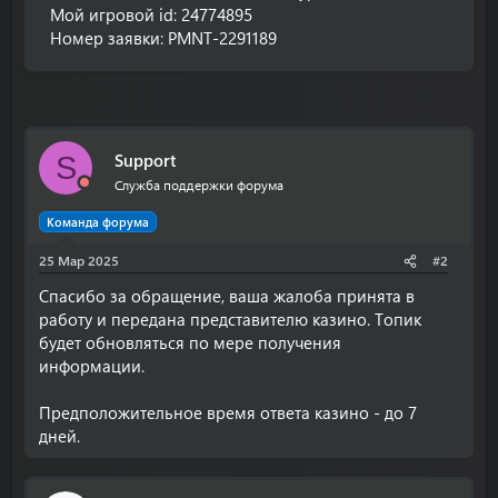
Мой игровой id: 24774895
Номер заявки: PMNT-2291189
Support
S
Служба поддержки форума
Команда форума
25 Мар 2025
#2
Спасибо за обращение, ваша жалоба принята в
работу и передана представителю казино. Топик
будет обновляться по мере получения
информации.
Предположительное время ответа казино - до 7
дней.