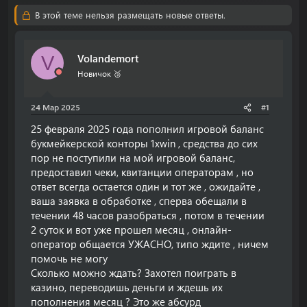
т
т
В этой теме нельзя размещать новые ответы.
о
а
р
н
т
а
Volandemort
е
ч
V
м
а
Новичок 🥉
ы
л
а
24 Мар 2025
#1
25 февраля 2025 года пополнил игровой баланс
букмейкерской конторы 1xwin , средства до сих
пор не поступили на мой игровой баланс,
предоставил чеки, квитанции операторам , но
ответ всегда остается один и тот же , ожидайте ,
ваша заявка в обработке , сперва обещали в
течении 48 часов разобраться , потом в течении
2 суток и вот уже прошел месяц , онлайн-
оператор общается УЖАСНО, типо ждите , ничем
помочь не могу
Сколько можно ждать? Захотел поиграть в
казино, переводишь деньги и ждешь их
пополнения месяц ? Это же абсурд