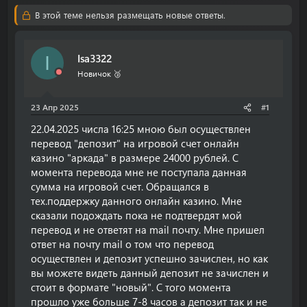
т
т
В этой теме нельзя размещать новые ответы.
о
а
р
н
т
а
Isa3322
е
ч
I
м
а
Новичок 🥉
ы
л
а
23 Апр 2025
#1
22.04.2025 числа 16:25 мною был осуществлен
перевод "депозит" на игровой счет онлайн
казино "аркада" в размере 24000 рублей. С
момента перевода мне не поступала данная
сумма на игровой счет. Обращался в
тех.поддержку данного онлайн казино. Мне
сказали подождать пока не подтвердят мой
перевод и не ответят на mail почту. Мне пришел
ответ на почту mail о том что перевод
осуществлен и депозит успешно зачислен, но как
вы можете видеть данный депозит не зачислен и
стоит в формате "новый". С того момента
прошло уже больше 7-8 часов а депозит так и не