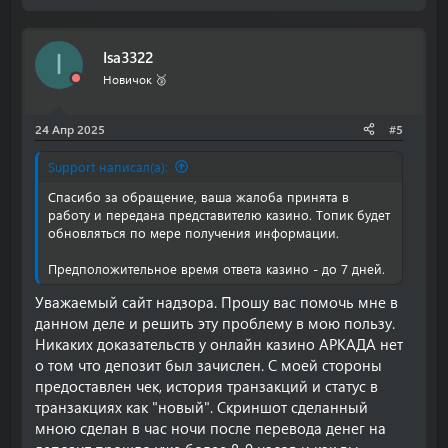
Isa3322
I
Новичок 🥉
24 Апр 2025
#5
Support написал(а):
Спасибо за обращение, ваша жалоба принята в
работу и передана представителю казино. Топик будет
обновляться по мере получения информации.
Предположительное время ответа казино - до 7 дней.
Уважаемый сайт надзора. Прошу вас помочь мне в
данном деле и решить эту проблему в мою пользу.
Никаких доказательств у онлайн казино АРКАДА нет
о том что депозит был зачислен. С моей стороны
предоставлен чек, история транзакций и статус в
транзакциях как "новый". Скриншот сделанный
мною сделан в час ночи после перевода денег на