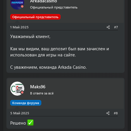
Arkadacasino
Официальный представитель
Официальный представитель
1 Май 2025
#7
Уважаемый клиент,
Как мы видим, ваш депозит был вам зачислен и
использован для игры на сайте.
С уважением, команда Arkada Casino.
Maks96
В ответе за всё
Команда форума
5 Май 2025
#8
Решено