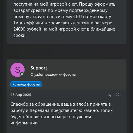
поступил на мой игровой счет. Прошу оформить
возврат средств по моему подтвержденному
номеру аккаунта по систему СБП на мою карту
Тинькофф или же зачислить депозит в размере
24000 рублей на мой игровой счет в ближайшие
сроки.
Support
S
Служба поддержки форума
Команда форума
23 Апр 2025
#2
Спасибо за обращение, ваша жалоба принята в
работу и передана представителю казино. Топик
будет обновляться по мере получения
информации.