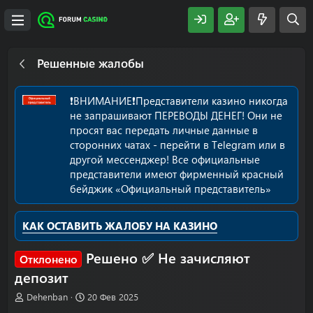
Решенные жалобы
❗️ВНИМАНИЕ❗️Представители казино никогда
не запрашивают ПЕРЕВОДЫ ДЕНЕГ! Они не
просят вас передать личные данные в
сторонних чатах - перейти в Telegram или в
другой мессенджер! Все официальные
представители имеют фирменный красный
бейджик «Официальный представитель»
КАК ОСТАВИТЬ ЖАЛОБУ НА КАЗИНО
Решено ✅ Не зачисляют
Отклонено
депозит
А
Д
Dehenban
20 Фев 2025
в
а