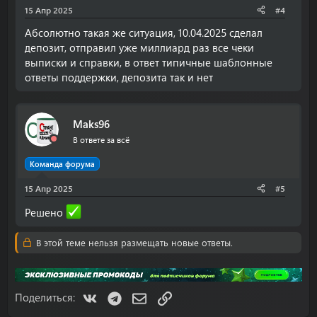
15 Апр 2025
#4
Абсолютно такая же ситуация, 10.04.2025 сделал
депозит, отправил уже миллиард раз все чеки
выписки и справки, в ответ типичные шаблонные
ответы поддержки, депозита так и нет
Maks96
В ответе за всё
Команда форума
15 Апр 2025
#5
Решено
В этой теме нельзя размещать новые ответы.
VK
Telegram
Электронная почта
Ссылка
Поделиться: