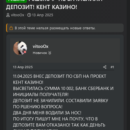
ДЕПОЗИТ! КЕНТ КАЗИНО!
А
Д
vitooOx
13 Апр 2025
в
а
т
т
В этой теме нельзя размещать новые ответы.
о
а
р
н
т
а
vitooOx
е
ч
м
а
Новичок 🥉
ы
л
а
13 Апр 2025
#1
11.04.2025 ВНЕС ДЕПОЗИТ ПО СБП НА ПРОЕКТ
КЕНТ КАЗИНО!
ВЫСВЕТИЛАСЬ СУММА 10 002, БАНК СБЕРБАНК И
ИНИЦИАЛЫ ПОЛУЧАТЕЛЯ!
ДЕПОЗИТ НЕ ЗАЧИЛИЛИ. СОСТАВИЛИ ЗАЯВКУ
ПО РШЕНИЮ ВОПРОСА!
ДВА ДНЯ МЕНЯ ВОДИЛИ ЗА НОС!
ПО ИТОГУ ПИШУТ МНЕ НА ПОЧТУ, ЧТО В
ДЕПОЗИТЕ ВАМ ОТКАЗАНО! ТАК КАК ДЕНЬГЬ