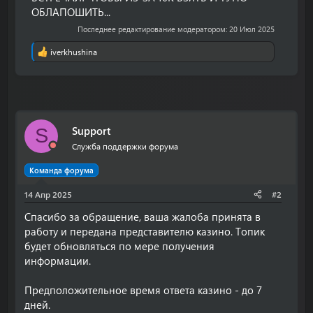
ОБЛАПОШИТЬ...
Последнее редактирование модератором:
20 Июл 2025
iverkhushina
Р
е
а
к
ц
и
и
Support
S
:
Служба поддержки форума
Команда форума
14 Апр 2025
#2
Спасибо за обращение, ваша жалоба принята в
работу и передана представителю казино. Топик
будет обновляться по мере получения
информации.
Предположительное время ответа казино - до 7
дней.