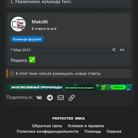
С Уважением, команда 1win.
Maks96
В ответе за всё
Команда форума
7 Мар 2025
#4
Решено
В этой теме нельзя размещать новые ответы.
VK
Telegram
Электронная почта
Ссылка
Поделиться:
Обратная связь
Условия и правила
Политика конфиденциальности
Помощь
Главная