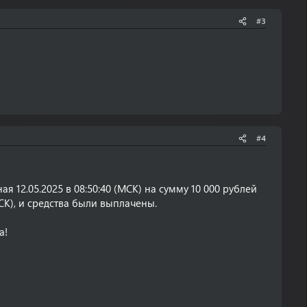
#3
#4
ая 12.05.2025 в 08:50:40 (МСК) на сумму 10 000 рублей
МСК), и средства были выплачены.
а!