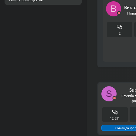
е
ч
В
Викт
м
а
Нови
ы
л
а
2
Su
S
Служба 
фо
12,891
Команда фо