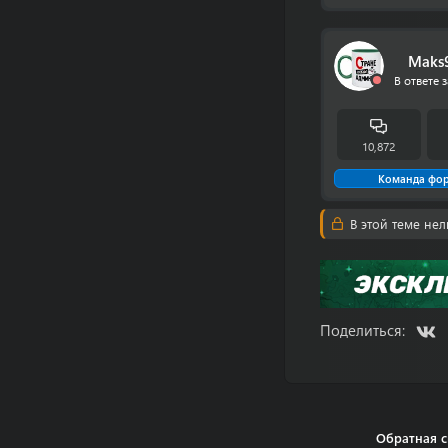
Maks
В ответе з
10,872
Команда фо
В этой теме нел
V
Поделиться:
Обратная с