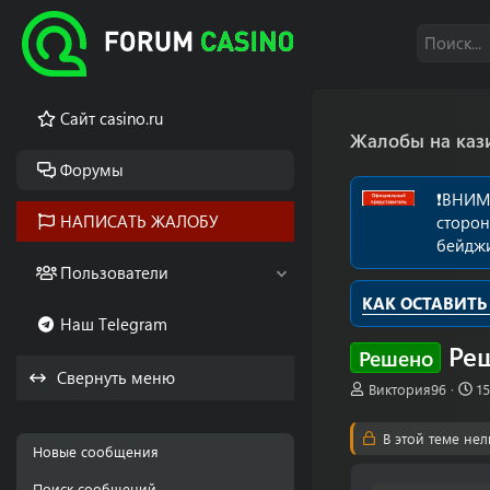
Cайт casino.ru
Жалобы на каз
Форумы
❗️ВНИМ
НАПИСАТЬ ЖАЛОБУ
сторон
бейдж
Пользователи
КАК ОСТАВИТЬ
Наш Telegram
Ре
Решено
Свернуть меню
А
Д
Виктория96
1
в
а
т
т
В этой теме нел
о
а
Новые сообщения
р
н
т
а
Поиск сообщений