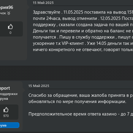
15 Май 2025
ория96
Здравствуйте . 11.05.2025 поставила на вывод 1
чок 🥉
почти 24часа, вывод отменили . 12.05.2025 Пост
поддержку , сказали создана задача по вашей 
Деньги так и перевели и обратно на баланс не 
0
получается . Пишу в службу поддержки , пишут 
ускорение т.к VIP-клиент . Уже 14.05 деньги так
ничего конкретного не отвечают, говорят толь
15 Май 2025
pport
поддержки
Спасибо за обращение, ваша жалоба принята в р
рума
обновляться по мере получения информации.
Предположительное время ответа казино - до 7 д
970
рума