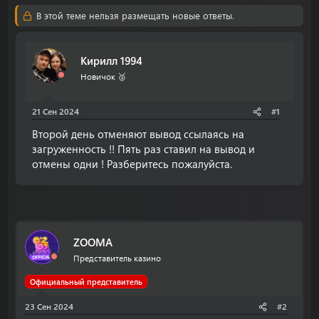
т
т
В этой теме нельзя размещать новые ответы.
о
а
р
н
т
а
Кирилл 1994
е
ч
м
а
Новичок 🥈
ы
л
а
21 Сен 2024
#1
Второй день отменяют вывод ссылаясь на
загруженность !! Пять раз ставил на вывод и
отмены одни ! Разберитесь пожалуйста.
ZOOMA
Представитель казино
Официальный представитель
23 Сен 2024
#2