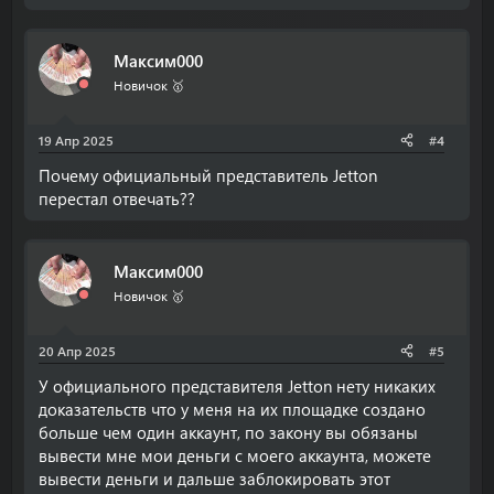
Максим000
Новичок 🥇
19 Апр 2025
#4
Почему официальный представитель Jetton
перестал отвечать??
Максим000
Новичок 🥇
20 Апр 2025
#5
У официального представителя Jetton нету никаких
доказательств что у меня на их площадке создано
больше чем один аккаунт, по закону вы обязаны
вывести мне мои деньги с моего аккаунта, можете
вывести деньги и дальше заблокировать этот