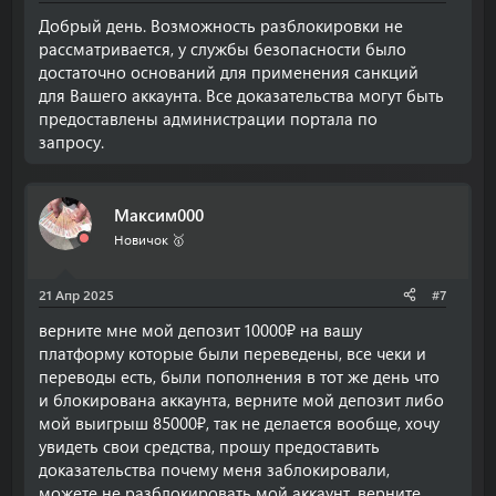
Добрый день. Возможность разблокировки не
рассматривается, у службы безопасности было
достаточно оснований для применения санкций
для Вашего аккаунта. Все доказательства могут быть
предоставлены администрации портала по
запросу.
Максим000
Новичок 🥇
21 Апр 2025
#7
верните мне мой депозит 10000₽ на вашу
платформу которые были переведены, все чеки и
переводы есть, были пополнения в тот же день что
и блокирована аккаунта, верните мой депозит либо
мой выигрыш 85000₽, так не делается вообще, хочу
увидеть свои средства, прошу предоставить
доказательства почему меня заблокировали,
можете не разблокировать мой аккаунт, верните