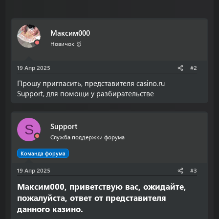
Максим000
Новичок 🥇
19 Апр 2025
#2
Прошу пригласить, представителя casino.ru
Support, для помощи у разбирательстве
Support
S
Служба поддержки форума
Команда форума
19 Апр 2025
#3
Максим000
, приветствую вас, ожидайте,
пожалуйста, ответ от представителя
данного казино.​