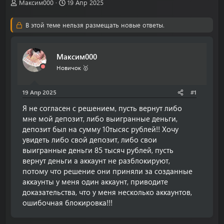
А
Д
Максим000
19 Апр 2025
в
а
т
т
В этой теме нельзя размещать новые ответы.
о
а
р
н
т
а
Максим000
е
ч
м
а
Новичок 🥇
ы
л
а
19 Апр 2025
#1
Я не согласен с решением, пусть вернут либо
мне мой депозит, либо выигранные деньги,
депозит был на сумму 10тысяс рублей!! Хочу
увидеть либо свой депозит, либо свои
выигранные деньги 85 тысяч рублей, пусть
вернут деньги а аккаунт не разблокируют,
потому что решение они приняли за созданные
аккаунты у меня один аккаунт, приводите
доказательства, что у меня несколько аккаунтов,
ошибочная блокировка!!!