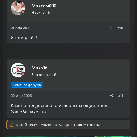
Максим000
Новичок 🥇
21 Апр 2025
#10
Я ожидаю!!!!
Maks96
В ответе за всё
Команда форума
22 Апр 2025
#11
Казино предоставило исчерпывающий ответ.
Жалоба закрыта.
В этой теме нельзя размещать новые ответы.