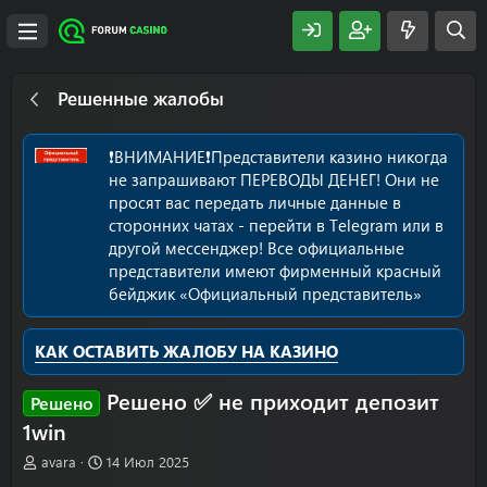
Решенные жалобы
❗️ВНИМАНИЕ❗️Представители казино никогда
не запрашивают ПЕРЕВОДЫ ДЕНЕГ! Они не
просят вас передать личные данные в
сторонних чатах - перейти в Telegram или в
другой мессенджер! Все официальные
представители имеют фирменный красный
бейджик «Официальный представитель»
КАК ОСТАВИТЬ ЖАЛОБУ НА КАЗИНО
Решено ✅ не приходит депозит
Решено
1win
А
Д
avara
14 Июл 2025
в
а