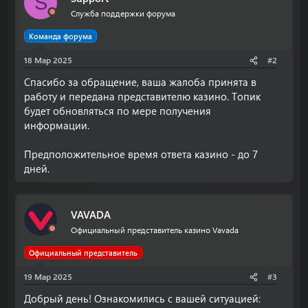
S
Служба поддержки форума
Команда форума
18 Мар 2025
#2
Спасибо за обращение, ваша жалоба принята в
работу и передана представителю казино. Топик
будет обновляться по мере получения
информации.
Предположительное время ответа казино - до 7
дней.
VAVADA
Официальный представитель казино Vavada
Официальный представитель
19 Мар 2025
#3
Добрый день! Ознакомились с вашей ситуацией: