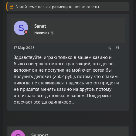
т
т
В этой теме нельзя размещать новые ответы.
о
а
р
н
т
а
Sanat
е
ч
S
м
а
Новичок 🥉
ы
л
а
17 Мар 2025
#1
Здравствуйте, играю только в вашем казино и
было совершено много транзакций, но сделав
депозит он не поступил на мой счет, хотел бы
получить депозит (2502 руб.), потому что с таким
никогда не сталкивался, надеюсь что он придет и
не придется менять казино на другое, потому
что играю всегда только в вашем. Поддержка
отвечает всегда одинаково...
Support