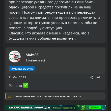
при переводе указанного депозита вы ошиблись
одной цифрой и средства поступили не на наш
проект. Поэтому мы рекомендуем при переводах
средств всегда внимательно проверять реквизиты и
данные, которые нужно указать в форме, чтобы не
попасть в подобную ситуацию.
Спасибо, что играете с нами и надеемся, что в
будущем таких проблем не возникнет.
Maks96
В ответе за всё
Команда форума
21 Мар 2025
#4
Решено
В этой теме нельзя размещать новые ответы.