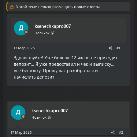
т
т
В этой теме нельзя размещать новые ответы.
о
а
р
н
т
а
ksenechkapro007
е
ч
м
а
Новичок 🥉
ы
л
а
17 Мар 2025
#1
Здравствуйте! Уже больше 12 часов не приходит
депозит… Я уже предоставил и чек и выписку…
все бестолку. Прошу вас разобраться и
начислить депозит
ksenechkapro007
Новичок 🥉
17 Мар 2025
#2