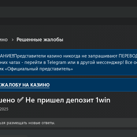
ино
Решенные жалобы
АНИЕ❗️Представители казино никогда не запрашивают ПЕРЕВОД
них чатах - перейти в Telegram или в другой мессенджер! В
ик «Официальный представитель»
 ЖАЛОБУ НА КАЗИНО
шено ✅ Не пришел депозит 1win
2025
ьзя размещать новые ответы.