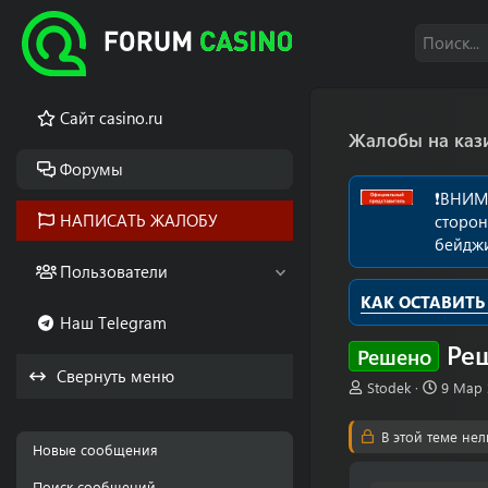
Cайт casino.ru
Жалобы на каз
Форумы
❗️ВНИМ
НАПИСАТЬ ЖАЛОБУ
сторон
бейдж
Пользователи
КАК ОСТАВИТЬ
Наш Telegram
Ре
Решено
Свернуть меню
А
Д
Stodek
9 Мар 
в
а
т
т
В этой теме нел
о
а
Новые сообщения
р
н
т
а
Поиск сообщений