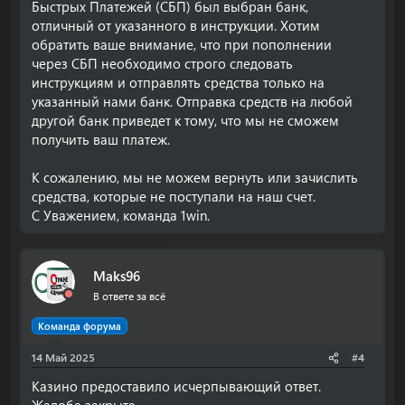
Быстрых Платежей (СБП) был выбран банк,
отличный от указанного в инструкции. Хотим
обратить ваше внимание, что при пополнении
через СБП необходимо строго следовать
инструкциям и отправлять средства только на
указанный нами банк. Отправка средств на любой
другой банк приведет к тому, что мы не сможем
получить ваш платеж.
К сожалению, мы не можем вернуть или зачислить
средства, которые не поступали на наш счет.
С Уважением, команда 1win.
Maks96
В ответе за всё
Команда форума
14 Май 2025
#4
Казино предоставило исчерпывающий ответ.