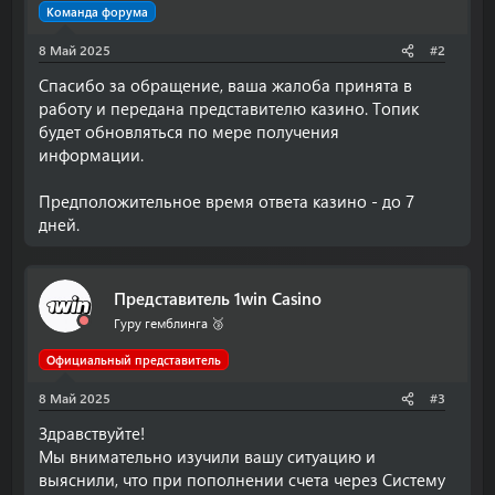
Команда форума
8 Май 2025
#2
Спасибо за обращение, ваша жалоба принята в
работу и передана представителю казино. Топик
будет обновляться по мере получения
информации.
Предположительное время ответа казино - до 7
дней.
Представитель 1win Casino
Гуру гемблинга 🥉
Официальный представитель
8 Май 2025
#3
Здравствуйте!
Мы внимательно изучили вашу ситуацию и
выяснили, что при пополнении счета через Систему