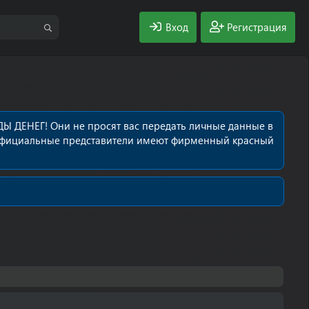
Вход
Регистрация
Ы ДЕНЕГ! Они не просят вас передать личные данные в
се официальные представители имеют фирменный красный