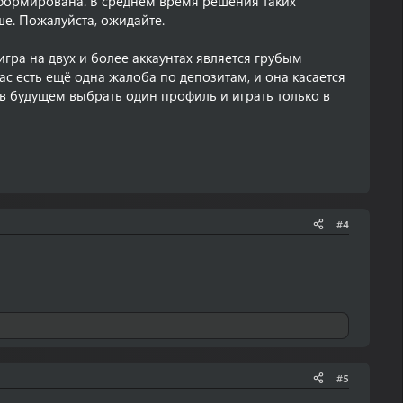
сформирована. В среднем время решения таких
ше. Пожалуйста, ожидайте.
игра на двух и более аккаунтах является грубым
ас есть ещё одна жалоба по депозитам, и она касается
в будущем выбрать один профиль и играть только в
#4
#5