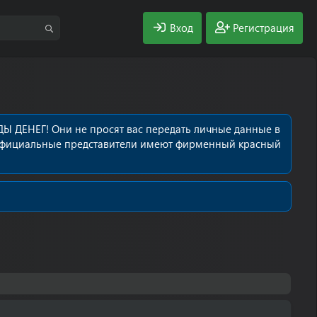
Вход
Регистрация
Ы ДЕНЕГ! Они не просят вас передать личные данные в
се официальные представители имеют фирменный красный