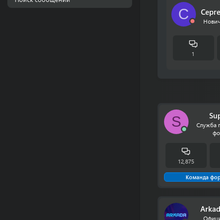
е
ч
С
Серг
м
а
Нович
ы
л
а
1
Su
S
Служба 
фо
12,875
Команда фо
Arkad
Офиц