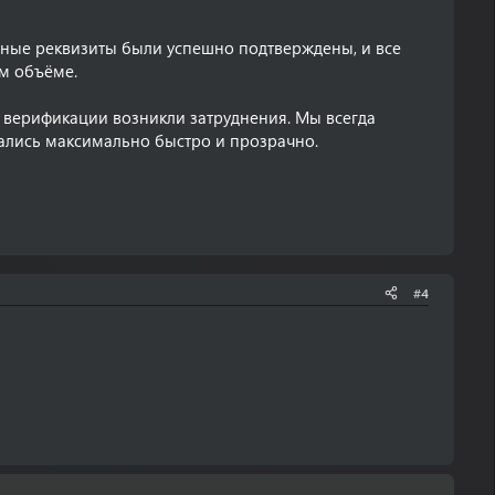
жные реквизиты были успешно подтверждены, и все
м объёме.
 верификации возникли затруднения. Мы всегда
ались максимально быстро и прозрачно.
#4