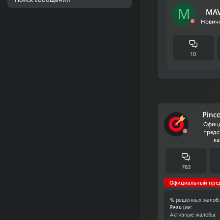
е
ч
M
MAV
м
а
Новичо
ы
л
а
10
Pinc
Офиц
предс
ка
763
Официальный пред
% решённых жалоб
Реакции
Активные жалобы