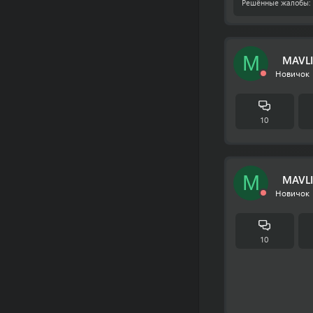
Решённые жалобы
M
MAVLI
Новичок 
10
M
MAVLI
Новичок 
10