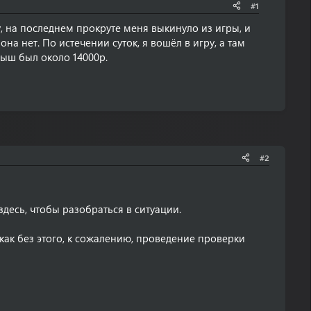
#1
, на последнем прокруте меня выкинуло из игры, и
 она нет. По истечении суток, я вошёл в игру, а там
ыш был около 14000р.
#2
десь, чтобы разобраться в ситуации.
 как без этого, к сожалению, проведение проверки