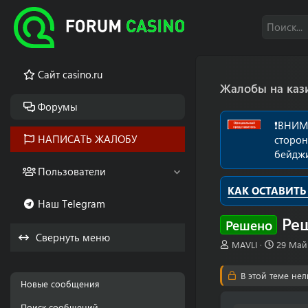
Cайт casino.ru
Жалобы на каз
Форумы
❗️ВНИМ
НАПИСАТЬ ЖАЛОБУ
сторон
бейдж
Пользователи
КАК ОСТАВИТЬ
Наш Telegram
Ре
Решено
Свернуть меню
А
Д
MAVLI
29 Май
в
а
т
т
В этой теме нел
о
а
Новые сообщения
р
н
т
а
Поиск сообщений