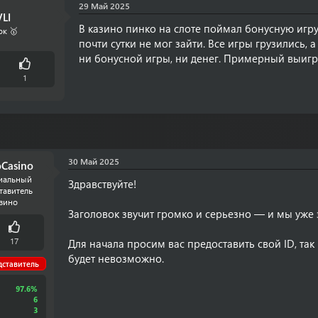
29 Май 2025
LI
В казино пинко на слоте поймал бонусную игру
к 🥇
почти сутки не мог зайти. Все игры грузились, а
ни бонусной игры, ни денег. Примерный выигр
1
30 Май 2025
oCasino
иальный
Здравствуйте!
тавитель
зино
Заголовок звучит громко и серьезно — и мы уже з
17
Для начала просим вас предоставить свой ID, так
будет невозможно.
ставитель
97.6%
6
3