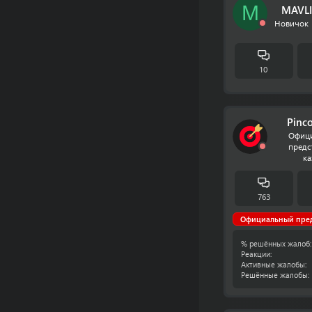
M
MAVLI
Новичок 
10
Pinc
Офиц
предс
ка
763
Официальный пред
% решённых жалоб
Реакции
Активные жалобы
Решённые жалобы