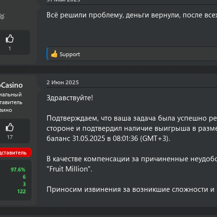
Всё решили проблему, деньги вернули, после все
🥇
1
Support
Р
е
а
к
2 Июн 2025
oCasino
ц
иальный
и
Здравствуйте!
тавитель
и
зино
:
Подтверждаем, что ваша задача была успешно р
стороне и подтвердил наличие выигрыша в разме
17
баланс 31.05.2025 в 08:01:36 (GMT+3).
ставитель
В качестве компенсации за причиненные неудобс
"Fruit Million".
97.6%
6
3
Приносим извинения за возникшие сложности и 
122