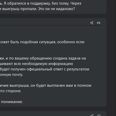
 Я обратился в поддержку, без толку. Через
 и выигрыш пропали. Это ли не кидалово?
#6
ожет быть подобная ситуация, особенно если
ки, и по вашему обращению создана задача на
рашивают всю необходимую информацию
 будет получен официальный ответ с результатом
онную почту.
аличие выигрыша, он будет выплачен вам в полном
го стороне.
е понимание.
#7