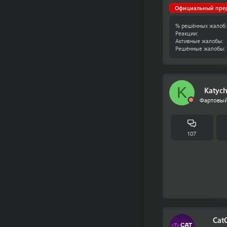
Официальный пред
% решённых жалоб
Реакции
Активные жалобы
Решённые жалобы
K
Katyc
Фартовый
107
Cat