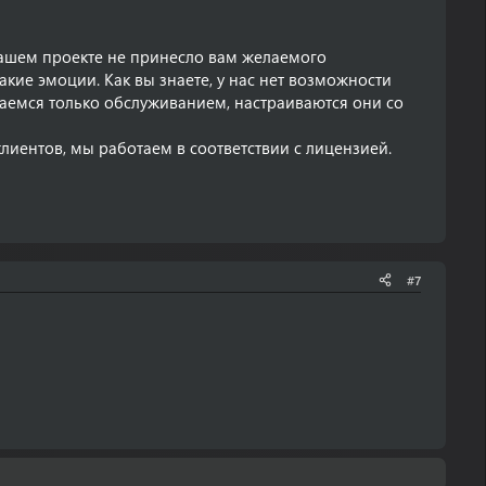
ашем проекте не принесло вам желаемого
акие эмоции. Как вы знаете, у нас нет возможности
имаемся только обслуживанием, настраиваются они со
лиентов, мы работаем в соответствии с лицензией.
#7