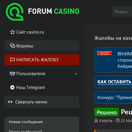
Cайт casino.ru
Жалобы на каз
Форумы
❗️ВНИМ
НАПИСАТЬ ЖАЛОБУ
сторон
бейдж
Пользователи
КАК ОСТАВИТЬ
Наш Telegram
Конкурс "Премиу
Свернуть меню
Ре
Решено
А
Д
Katycha
23 Ма
Новые сообщения
в
а
т
т
Поиск сообщений