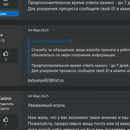
Предположительное время ответа казино - до 7 д
966
Для ускорения процесса сообщите свой ID в кази
рума
24 Мар 2025
ha
 🥉
Support написал(а):
Спасибо за обращение, ваша жалоба принята в работ
обновляться по мере получения информации.
9
Предположительное время ответа казино - до 7 дней.
Для ускорения процесса сообщите свой ID в казино и
katyunya92@list.ru
24 Мар 2025
Casino
тавитель
Уважаемый игрок,
Casino
Нам жаль, что у вас возникло такое мнение и мы
Пожалуйста, предоставьте вашу почту или id акка
7
если какой-либо депозит не был вам доставлен,