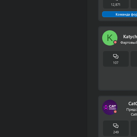
12,871
Команда фо
K
Katyc
Фартовый
107
Cat
Предс
Cat
249