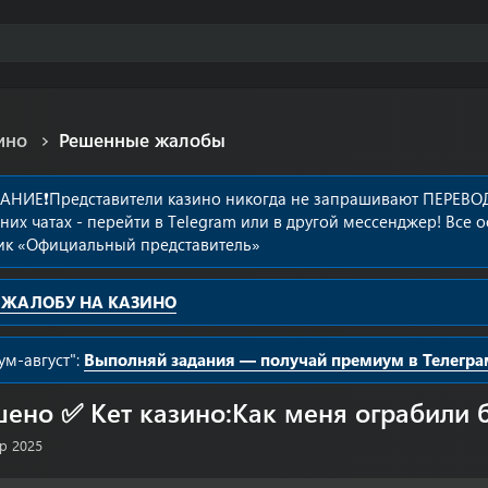
ино
Решенные жалобы
АНИЕ❗️Представители казино никогда не запрашивают ПЕРЕВОД
них чатах - перейти в Telegram или в другой мессенджер! В
ик «Официальный представитель»
 ЖАЛОБУ НА КАЗИНО
м-август":
Выполняй задания — получай премиум в Телегра
шено ✅ Кет казино:Как меня ограбили 
р 2025