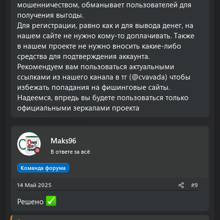
мошенничеством, обманывает пользователей для
получения выгоды.
Для регистрации, равно как и для вывода денег, на
нашем сайте не нужно кому-то доплачивать. Также
в нашем проекте не нужно вносить какие-либо
средства для подтверждения аккаунта.
Рекомендуем вам пользоваться актуальными
ссылками из нашего канала в тг (@cvavada) чтобы
избежать попадания на фишинговые сайты.
Надеемся, впредь вы будете пользоваться только
официальными зеркалами проекта
Maks96
В ответе за всё
Команда форума
14 Май 2025
#9
Решено