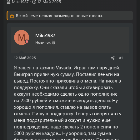
А
Д
Mike1987
12 Май 2025
в
а
т
т
В этой теме нельзя размещать новые ответы.
о
а
р
н
т
а
Mike1987
е
ч
M
м
а
Новичок 🥉
ы
л
а
12 Май 2025
#1
Я зашел на казино Vavada. Играл там пару дней.
Выиграл приличную сумму. Поставил деньги на
вывод. Постоянно приходила отмена. Написал в
поддержку. Они сказали чтобы активировать
аккаунт необходимо сделать одно пополнение
на 2500 рублей и сможете выводить деньги. Ну
хорошо я пополнил, ставлю на вывод опять
отмена. Пишу в поддержку. Теперь говорят что у
меня подозрительный аккаунт и нужно еще
подтверждение, надо сделать 2 пополнения по
5000 рублей каждое... Ну хорошо, там сумма
большая на вывод, думаю бог с ним. Пополнил..