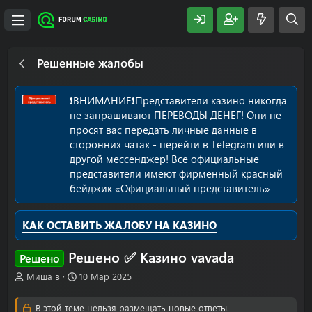
Решенные жалобы
❗️ВНИМАНИЕ❗️Представители казино никогда
не запрашивают ПЕРЕВОДЫ ДЕНЕГ! Они не
просят вас передать личные данные в
сторонних чатах - перейти в Telegram или в
другой мессенджер! Все официальные
представители имеют фирменный красный
бейджик «Официальный представитель»
КАК ОСТАВИТЬ ЖАЛОБУ НА КАЗИНО
Решено ✅ Казино vavada
Решено
А
Д
Миша в
10 Мар 2025
в
а
т
т
В этой теме нельзя размещать новые ответы.