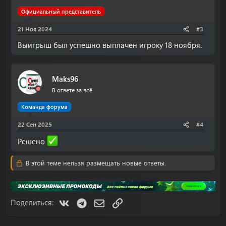
Официальный представитель
21 Ноя 2024
#3
Выигрыш был успешно выплачен игроку 18 ноября.
Maks96
В ответе за всё
Команда форума
22 Сен 2025
#4
Решено
В этой теме нельзя размещать новые ответы.
VK
Telegram
Электронная почта
Ссылка
Поделиться: