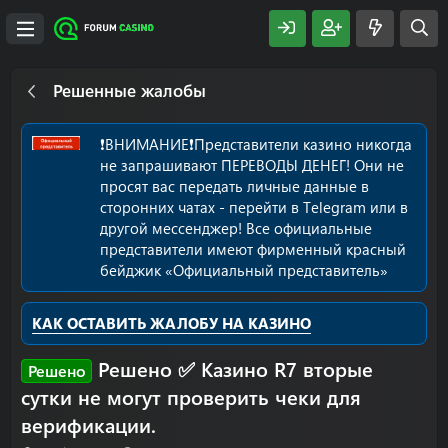
Решенные жалобы
❗️ВНИМАНИЕ❗️Представители казино никогда
не запрашивают ПЕРЕВОДЫ ДЕНЕГ! Они не
просят вас передать личные данные в
сторонних чатах - перейти в Telegram или в
другой мессенджер! Все официальные
представители имеют фирменный красный
бейджик «Официальный представитель»
КАК ОСТАВИТЬ ЖАЛОБУ НА КАЗИНО
Решено ✅ Казино R7 вторые
Решено
сутки не могут проверить чеки для
верификации.