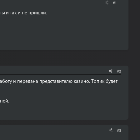
#1
ньги так и не пришли.
#2
аботу и передана представителю казино. Топик будет
ней.
#3