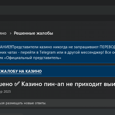
ино
Решенные жалобы
АНИЕ❗️Представители казино никогда не запрашивают ПЕРЕВОД
них чатах - перейти в Telegram или в другой мессенджер! В
ик «Официальный представитель»
 ЖАЛОБУ НА КАЗИНО
шено ✅ Казино пин-ап не приходит вы
пр 2025
ьзя размещать новые ответы.